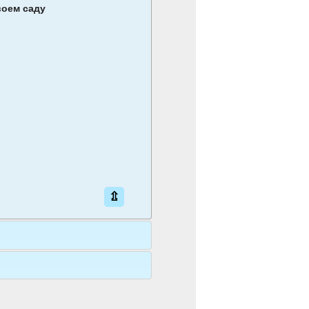
воем саду
⇫