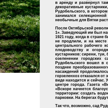
в аренду и развернул та
декоративные кустарники
Рудобельского, в котором
занимался селекционной
необычные для Вятки расте
После Октябрьской револю
1». Заведующий им был на
1921 году, когда в стране
не продлили, и на месте
центрального рабочего к
плодоводству и огородн
кустарников: сирени, туи
озеленении городских 
Рудобельского вошел в с
позднее преобразованног
насаждений продолжалось 
горзеленхоз отказался от 
виде находится и сейчас.
центре города. Газета «
«Вскоре начнется благоус
территории: создать вод
парковки. На берегах буду
Так что, возможно, сад Ру