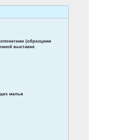
кспоната­ми (образцами
венной выставке
ущих мальв