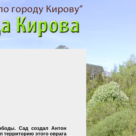
ободы. Сад создал Антон
ял территорию этого оврага