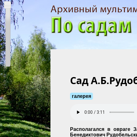
Сад А.Б.Рудо
галерея
Располагался в овраге 
Бенедиктович Рудобельский