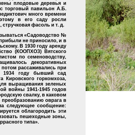
ажены плодовые деревья и
с торговый павильон А.Б.
енедиктович много времени
оэтому в его саду росли
стручковая фасоль и т. д.
называться «Садоводство №
прибыли не приносило, и в
ьскому. В 1930 году аренду
йство (КООПХОЗ) Вятского
листом по семеноводству,
ращивалось декоративных
е потом рассаживались при
в 1934 году бывший сад
а Кировского горкомхоза,
 для выращивания зеленых
ной войны 1941-1945 годов
ородскую свалку, в каковом
о преобразованию оврага в
ала следующее сообщение:
нируется облагородить эти
изовать пешеходные зоны,
ррасного типа».