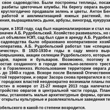
м свое садоводство. Были построены теплицы, пос
, разбиты цветочные клумбы. На берегу оврага выро
 круглогодично продавали зелень и цветы. Антон Б
 работой и акклиматизацией южных растений, п
ния, выращивались дыни, арбузы, виноград, кукуруза, 
ции, в 1918 году, сад был национализирован и стал 
значен А.Б. Рудобельский. Хозяйство развивалось, но 
 был объявлен НЭП, сад был сдан в аренду А.Б. Рудобел
 садоводства было образовано кооперативное хозя
ооператива. А.Б. Рудобельский работал там «специа
ичеству». В 1920-1930-е годы в саду много вы
, боярышника, акации селекции Рудобельского, которы
садов, парков и бульваров. Возможно, поэтому 
остав созданного в городе земельно-зеленого трест
о в Горзеленхоз. Использование территории оврага
до 1940-х годов. Вскоре после Великой Отечествен
этой территории, и овраг Засора снова превратился в г
 У городских властей неоднократно возникали планы п
Вести» в номере от 21-27 января 2013 года напечат
тройство оврагов в центральной части города. Пла
оемы, установить малые архитектурные формы, орган
т открыты культурные и развлекательные заведения те
добельского в какой-то степени возродится.